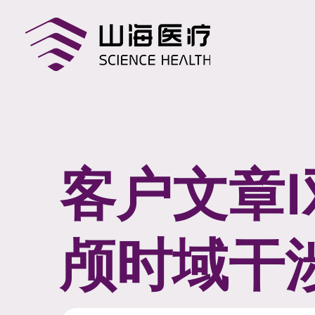
客户文章
颅时域干